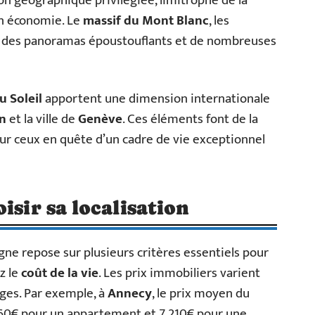
on géographique privilégiée, limitrophe de la
on économie. Le
massif du Mont Blanc
, les
 des panoramas époustouflants et de nombreuses
u Soleil
apportent une dimension internationale
n
et la ville de
Genève
. Ces éléments font de la
ur ceux en quête d’un cadre de vie exceptionnel
isir sa localisation
gne repose sur plusieurs critères essentiels pour
z le
coût de la vie
. Les prix immobiliers varient
lages. Par exemple, à
Annecy
, le prix moyen du
260€ pour un appartement et 7 210€ pour une