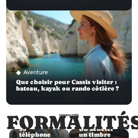
Aventure
Que choisir pour Cassis visiter :
bateau, kayak ou rando côtière ?
FORMALITÉ
FORMALITÉS
Formalités
Formalités
39
Où acheter
téléphone
un timbre