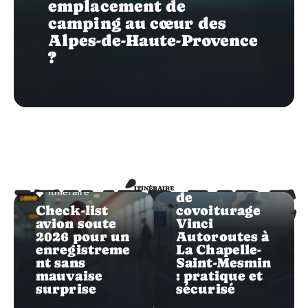
emplacement de
camping au cœur des
Alpes-de-Haute-Provence
?
Itinéraire
Le parking
ITINÉRAIRE
Itinéraire
ITINÉRAIRE
de
Check-list
covoiturage
avion soute
Vinci
2026 pour un
Autoroutes à
enregistreme
La Chapelle-
nt sans
Saint-Mesmin
mauvaise
: pratique et
surprise
sécurisé