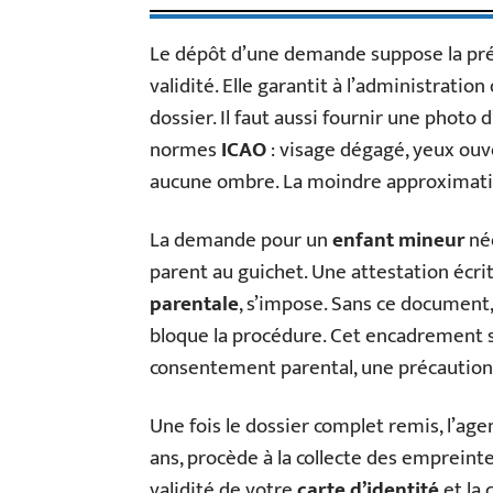
Le dépôt d’une demande suppose la pr
validité. Elle garantit à l’administratio
dossier. Il faut aussi fournir une phot
normes
ICAO
: visage dégagé, yeux ouve
aucune ombre. La moindre approximation
La demande pour un
enfant mineur
néc
parent au guichet. Une attestation écrite
parentale
, s’impose. Sans ce document, 
bloque la procédure. Cet encadrement st
consentement parental, une précaution es
Une fois le dossier complet remis, l’age
ans, procède à la collecte des empreintes
validité de votre
carte d’identité
et la 