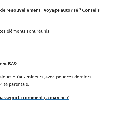
de renouvellement : voyage autorisé ? Conseils
ces éléments sont réunis :
tères
ICAO
.
jeurs qu’aux mineurs, avec, pour ces derniers,
orité parentale.
asseport : comment ça marche ?