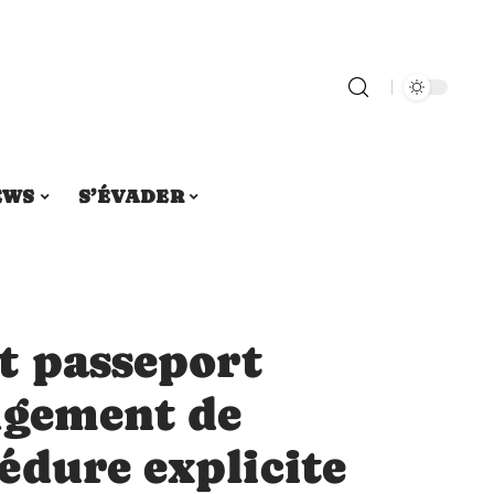
EWS
S’ÉVADER
t passeport
ngement de
édure explicite