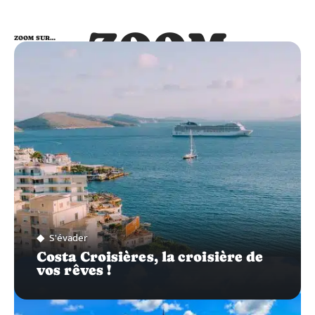
ZOOM
ZOOM SUR…
SUR…
S'évader
Costa Croisières, la croisière de
vos rêves !