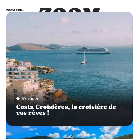
ZOOM
ZOOM SUR…
SUR…
S'évader
Costa Croisières, la croisière de
vos rêves !