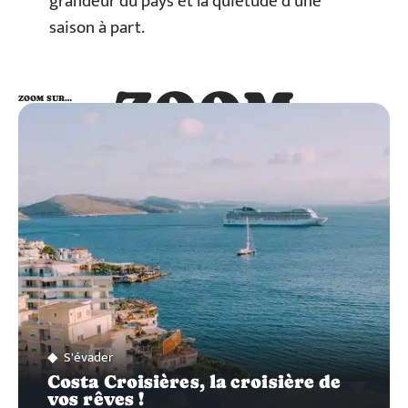
grandeur du pays et la quiétude d’une
saison à part.
ZOOM
ZOOM SUR…
SUR…
S'évader
Costa Croisières, la croisière de
vos rêves !