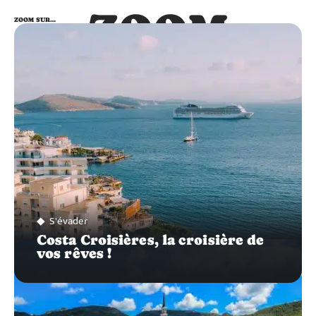
ZOOM
ZOOM SUR…
SUR…
S'évader
Costa Croisières, la croisière de
vos rêves !