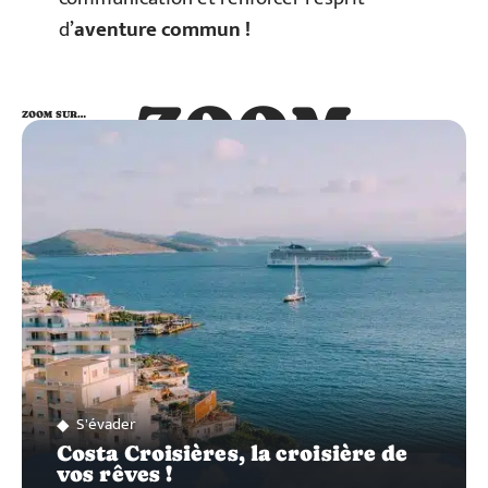
d’
aventure commun !
ZOOM
ZOOM SUR…
SUR…
S'évader
Costa Croisières, la croisière de
vos rêves !