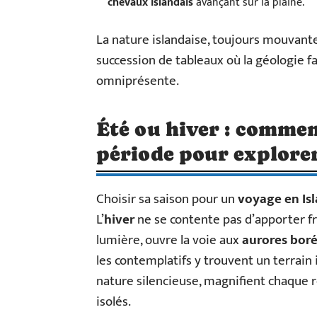
chevaux islandais
avançant sur la plaine.
La nature islandaise, toujours mouvante
succession de tableaux où la géologie fa
omniprésente.
Été ou hiver : commen
période pour explorer
Choisir sa saison pour un
voyage en Is
L’
hiver
ne se contente pas d’apporter froi
lumière, ouvre la voie aux
aurores boré
les contemplatifs y trouvent un terrain id
nature silencieuse, magnifient chaque 
isolés.