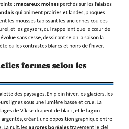
reinte :
macareux moines
perchés sur les falaises
andais
qui animent prairies et landes, phoques
tent les mousses tapissant les anciennes coulées
rel, et les geysers, qui rappellent que le cœur de
 évolue sans cesse, dessinant selon la saison la
té ou les contrastes blancs et noirs de l’hiver.
elles formes selon les
lette des paysages. En plein hiver, les glaciers, les
eurs lignes sous une lumière basse et crue. La
lages de Vík se drapent de blanc, et le
lagon
s argentés, créant une opposition graphique entre
. La nuit, les
aurores boréales
traversent le ciel