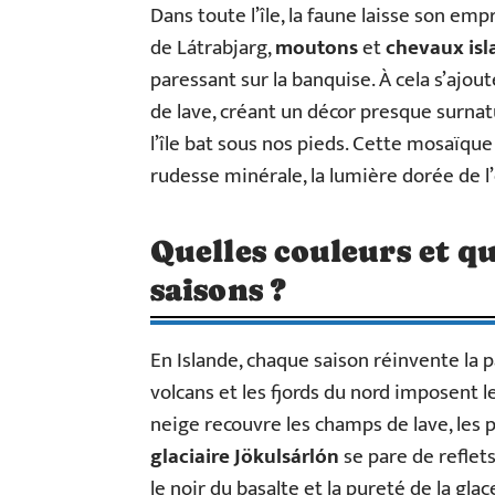
Dans toute l’île, la faune laisse son emp
de Látrabjarg,
moutons
et
chevaux isl
paressant sur la banquise. À cela s’ajou
de lave, créant un décor presque surnatu
l’île bat sous nos pieds. Cette mosaïque
rudesse minérale, la lumière dorée de l’é
Quelles couleurs et qu
saisons ?
En Islande, chaque saison réinvente la pa
volcans et les fjords du nord imposent l
neige recouvre les champs de lave, les p
glaciaire Jökulsárlón
se pare de reflet
le noir du basalte et la pureté de la glace