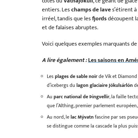
côtés du
Vatnajökull
, ce géant de glace
entiers. Les
champs de lave
s’étirent à
irréel, tandis que les
fjords
découpent la
et de falaises abruptes.
Voici quelques exemples marquants de c
A lire également :
Les saisons en Amé
Les
plages de sable noir
de Vík et Diamond B
d’icebergs du
lagon glaciaire Jökulsárlón
dé
Au
parc national de Þingvellir
, la faille te
que l’Althing, premier parlement européen, a
Au nord, le
lac Mývatn
fascine par ses pseu
se distingue comme la cascade la plus puis