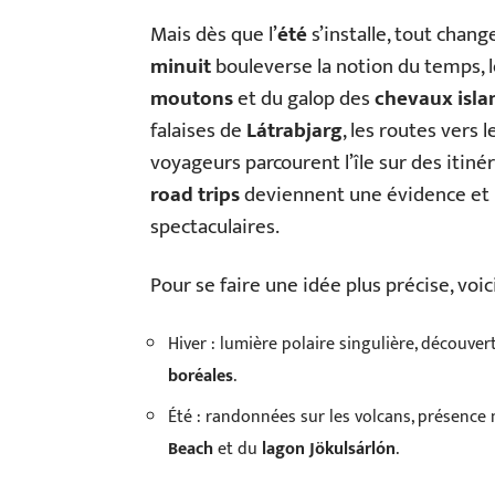
Mais dès que l’
été
s’installe, tout chang
minuit
bouleverse la notion du temps, 
moutons
et du galop des
chevaux isla
falaises de
Látrabjarg
, les routes vers 
voyageurs parcourent l’île sur des itinér
road trips
deviennent une évidence et la 
spectaculaires.
Pour se faire une idée plus précise, voi
Hiver : lumière polaire singulière, découve
boréales
.
Été : randonnées sur les volcans, présence
Beach
et du
lagon Jökulsárlón
.