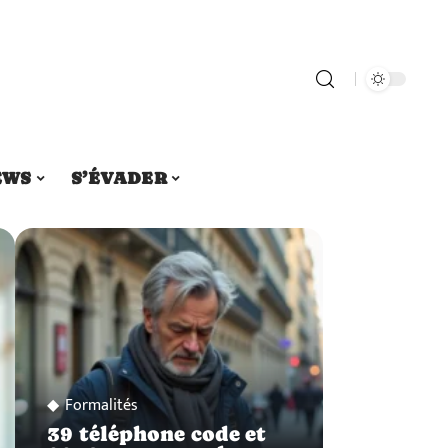
EWS
S’ÉVADER
Formalités
39 téléphone code et