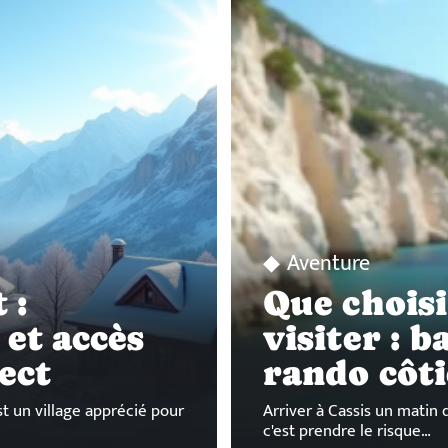
Aventure
 :
Que choisi
et accès
visiter : 
ect
rando côti
t un village apprécié pour
Arriver à Cassis un matin d
c'est prendre le risque
…