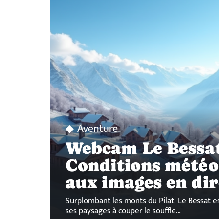
Aventure
Webcam Le Bessat
Conditions météo 
aux images en dir
Surplombant les monts du Pilat, Le Bessat es
ses paysages à couper le souffle
…