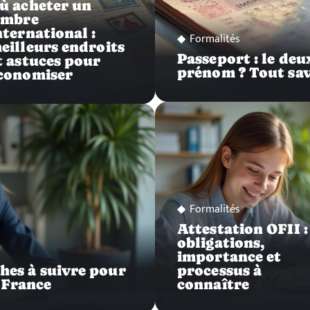
ù acheter un
imbre
nternational :
Formalités
eilleurs endroits
Passeport : le de
t astuces pour
prénom ? Tout sav
conomiser
Formalités
Attestation OFII :
obligations,
importance et
ches à suivre pour
processus à
 France
connaître