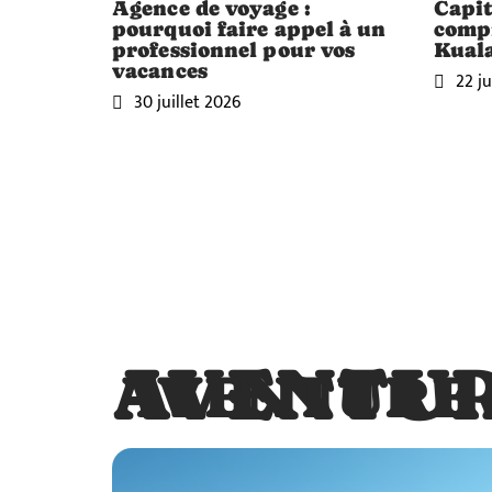
Agence de voyage :
Capit
pourquoi faire appel à un
compr
professionnel pour vos
Kual
vacances
22 ju
30 juillet 2026
AVENTU
AVENTURE