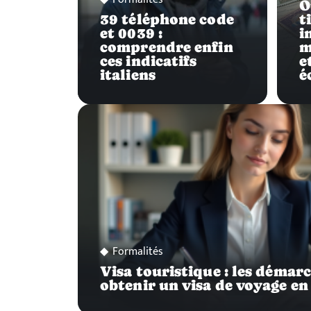
O
39 téléphone code
t
et 0039 :
i
comprendre enfin
m
ces indicatifs
e
italiens
é
Formalités
Visa touristique : les démar
obtenir un visa de voyage en