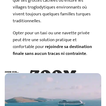
que ses grottes cachées ou encore les
villages troglodytiques environnants où
vivent toujours quelques familles turques
traditionnelles.
Opter pour un taxi ou une navette privée
peut être une solution pratique et
confortable pour
rejoindre sa destination
finale sans aucun tracas ni contrainte
.
ZOOM
ZOOM SUR…
SUR…