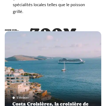
spécialités locales telles que le poisson
grillé.
ZOOM
ZOOM SUR…
SUR…
S'évader
Costa Croisières, la croisière de