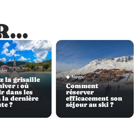
R…
…
ader
News
 la grisaille
hiver : où
Comment
ir dans les
réserver
à la dernière
efficacement son
te ?
séjour au ski ?