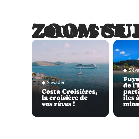
ZOOM SU
ZOOM SUR
S'év
Fuyez
S'évader
de l’
Costa Croisières,
part
la croisière de
îles 
vos rêves !
minu