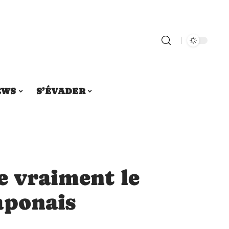
EWS
S’ÉVADER
e vraiment le
aponais